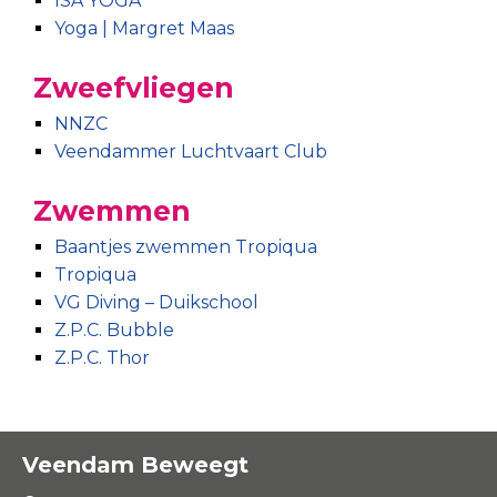
ISA YOGA
Yoga | Margret Maas
Zweefvliegen
NNZC
Veendammer Luchtvaart Club
Zwemmen
Baantjes zwemmen Tropiqua
Tropiqua
VG Diving – Duikschool
Z.P.C. Bubble
Z.P.C. Thor
Veendam Beweegt