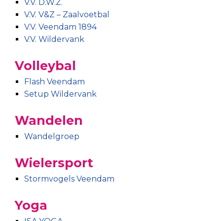
V.V. D.W.Z.
V.V. V&Z – Zaalvoetbal
V.V. Veendam 1894
V.V. Wildervank
Volleybal
Flash Veendam
Setup Wildervank
Wandelen
Wandelgroep
Wielersport
Stormvogels Veendam
Yoga