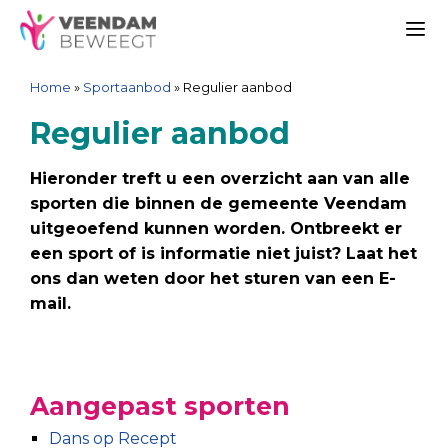
Ga
Spring
Sitemap
Ga
naar
naar
naar
Me
de
de
de
Home
»
Sportaanbod
»
Regulier aanbod
inhoud
navigatie
inhoud
Regulier aanbod
Hieronder treft u een overzicht aan van alle
sporten die binnen de gemeente Veendam
uitgeoefend kunnen worden. Ontbreekt er
een sport of is informatie niet juist? Laat het
ons dan weten door het sturen van een E-
mail.
Aangepast sporten
Dans op Recept