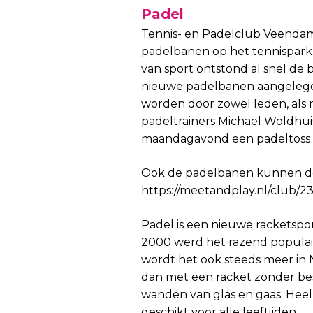
Padel
Tennis- en Padelclub Veendam
padelbanen op het tennispark.
van sport ontstond al snel de
nieuwe padelbanen aangelegd
worden door zowel leden, als 
padeltrainers Michael Woldhui
maandagavond een padeltoss g
Ook de padelbanen kunnen doo
https://meetandplay.nl/club/
Padel is een nieuwe racketsport
2000 werd het razend populai
wordt het ook steeds meer in N
dan met een racket zonder be
wanden van glas en gaas. Heel
geschikt voor alle leeftijden.