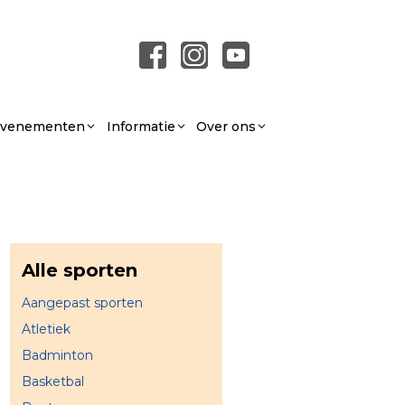
 Evenementen
Informatie
Over ons
Alle sporten
Aangepast sporten
Atletiek
Badminton
Basketbal