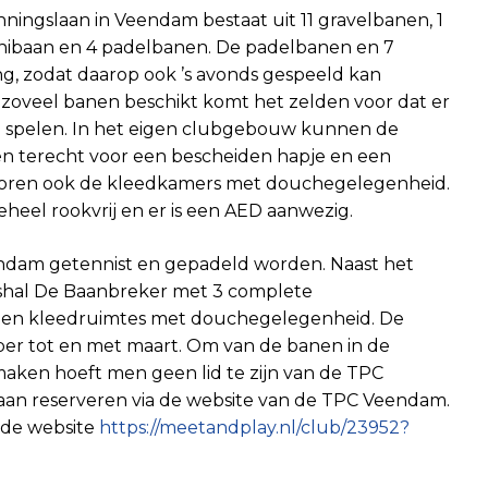
ningslaan in Veendam bestaat uit 11 gravelbanen, 1
inibaan en 4 padelbanen. De padelbanen en 7
g, zodat daarop ook ’s avonds gespeeld kan
zoveel banen beschikt komt het zelden voor dat er
n spelen. In het eigen clubgebouw kunnen de
sen terecht voor een bescheiden hapje en een
 horen ook de kleedkamers met douchegelegenheid.
eheel rookvrij en er is een AED aanwezig.
endam getennist en gepadeld worden. Naast het
ishal De Baanbreker met 3 complete
y en kleedruimtes met douchegelegenheid. De
ber tot en met maart. Om van de banen in de
aken hoeft men geen lid te zijn van de TPC
an reserveren via de website van de TPC Veendam.
a de website
https://meetandplay.nl/club/23952?