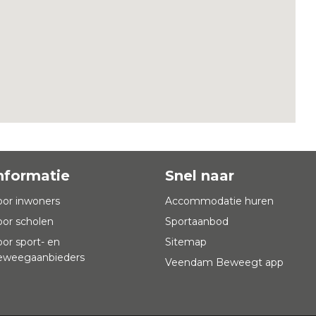
nformatie
Snel naar
oor inwoners
Accommodatie huren
oor scholen
Sportaanbod
oor sport- en
Sitemap
eweegaanbieders
Veendam Beweegt app