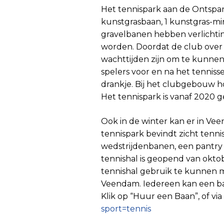
Het tennispark aan de Ontspan
kunstgrasbaan, 1 kunstgras-m
gravelbanen hebben verlichtin
worden. Doordat de club over 
wachttijden zijn om te kunne
spelers voor en na het tennis
drankje. Bij het clubgebouw
Het tennispark is vanaf 2020 g
Ook in de winter kan er in Ve
tennispark bevindt zicht tenn
wedstrijdenbanen, een pantr
tennishal is geopend van okto
tennishal gebruik te kunnen m
Veendam. Iedereen kan een ba
Klik op “Huur een Baan”, of vi
sport=tennis