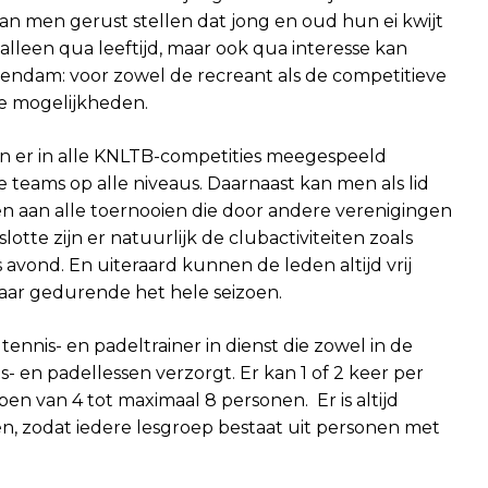
 kan men gerust stellen dat jong en oud hun ei kwijt
 alleen qua leeftijd, maar ook qua interesse kan
eendam: voor zowel de recreant als de competitieve
de mogelijkheden.
kan er in alle KNLTB-competities meegespeeld
e teams op alle niveaus. Daarnaast kan men als lid
aan alle toernooien die door andere verenigingen
tte zijn er natuurlijk de clubactiviteiten zoals
 avond. En uiteraard kunnen de leden altijd vrij
aar gedurende het hele seizoen.
nnis- en padeltrainer in dienst die zowel in de
s- en padellessen verzorgt. Er kan 1 of 2 keer per
n van 4 tot maximaal 8 personen. Er is altijd
n, zodat iedere lesgroep bestaat uit personen met