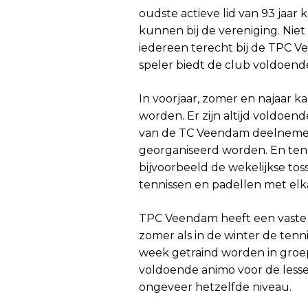
oudste actieve lid van 93 jaar
kunnen bij de vereniging. Niet
iedereen terecht bij de TPC V
speler biedt de club voldoen
In voorjaar, zomer en najaar 
worden. Er zijn altijd voldoend
van de TC Veendam deelnemen 
georganiseerd worden. En tenslo
bijvoorbeeld de wekelijkse toss
tennissen en padellen met elk
TPC Veendam heeft een vaste te
zomer als in de winter de tenni
week getraind worden in groepe
voldoende animo voor de lesse
ongeveer hetzelfde niveau.