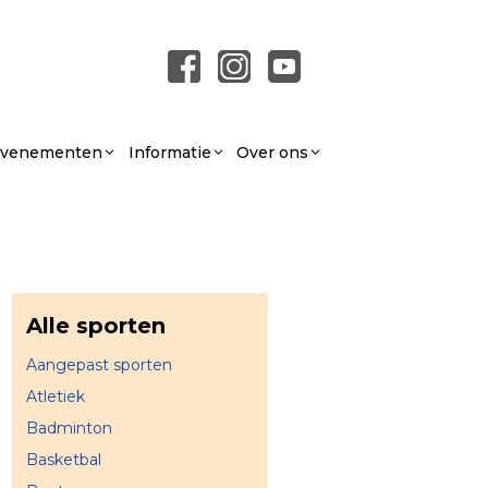
 Evenementen
Informatie
Over ons
Alle sporten
Aangepast sporten
Atletiek
Badminton
Basketbal