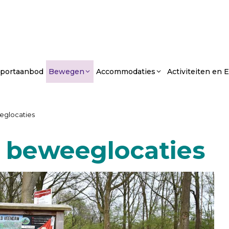
portaanbod
Bewegen
Accommodaties
Activiteiten en
glocaties
 beweeglocaties