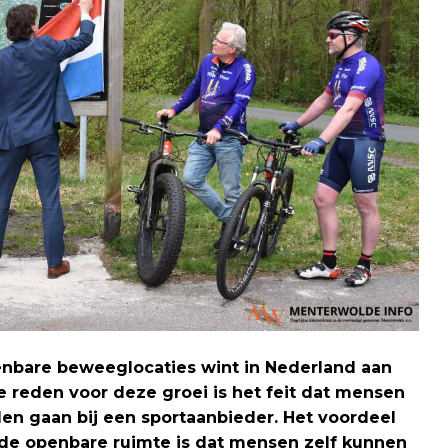
nbare beweeglocaties wint in Nederland aan
e reden voor deze groei is het feit dat mensen
len gaan bij een sportaanbieder. Het voordeel
de openbare ruimte is dat mensen zelf kunnen