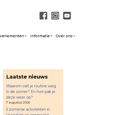
 Evenementen
Informatie
Over ons
Laatste nieuws
Waarom valt je routine weg
in de zomer? En hoe pak je
deze weer op?
7 augustus 2026
5 zomerse activiteiten in
Veendam en omgeving