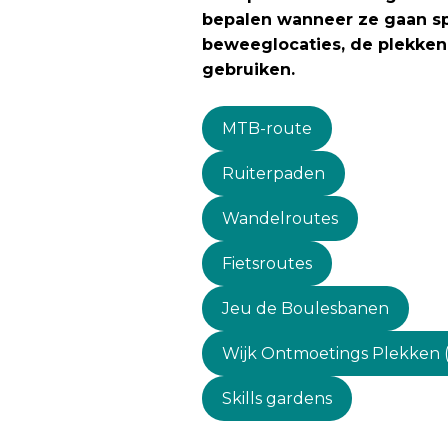
bepalen wanneer ze gaan sp
beweeglocaties, de plekken 
gebruiken.
MTB-route
Ruiterpaden
Wandelroutes
Fietsroutes
Jeu de Boulesbanen
Wijk Ontmoetings Plekken 
Skills gardens