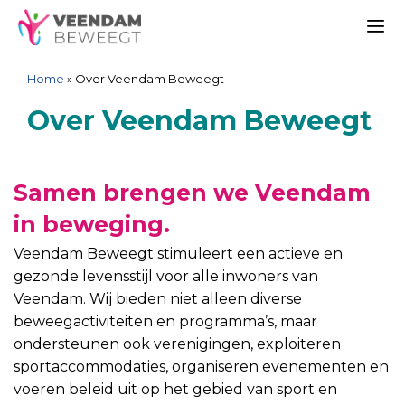
Ga
Spring
Sitemap
Ga
naar
naar
naar
Me
de
de
de
Home
»
Over Veendam Beweegt
inhoud
navigatie
inhoud
Over Veendam Beweegt
Samen brengen we Veendam
in beweging.
Veendam Beweegt stimuleert een actieve en
gezonde levensstijl voor alle inwoners van
Veendam. Wij bieden niet alleen diverse
beweegactiviteiten en programma’s, maar
ondersteunen ook verenigingen, exploiteren
sportaccommodaties, organiseren evenementen en
voeren beleid uit op het gebied van sport en