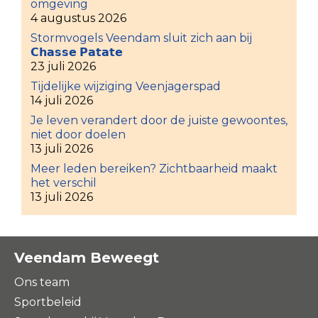
omgeving
4 augustus 2026
Stormvogels Veendam sluit zich aan bij
𝗖𝗵𝗮𝘀𝘀𝗲 𝗣𝗮𝘁𝗮𝘁𝗲
23 juli 2026
Tijdelijke wijziging Veenjagerspad
14 juli 2026
Je leven verandert door de juiste gewoontes,
niet door doelen
13 juli 2026
Meer leden bereiken? Zichtbaarheid maakt
het verschil
13 juli 2026
Veendam Beweegt
Ons team
Sportbeleid