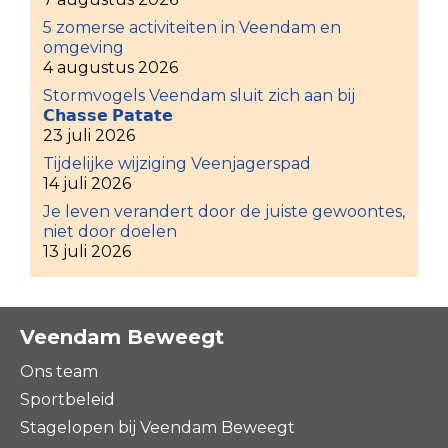
5 zomerse activiteiten in Veendam en
omgeving
4 augustus 2026
Stormvogels Veendam sluit zich aan bij
𝗖𝗵𝗮𝘀𝘀𝗲 𝗣𝗮𝘁𝗮𝘁𝗲
23 juli 2026
Tijdelijke wijziging Veenjagerspad
14 juli 2026
Je leven verandert door de juiste gewoontes,
niet door doelen
13 juli 2026
Veendam Beweegt
Ons team
Sportbeleid
Stagelopen bij Veendam Beweegt