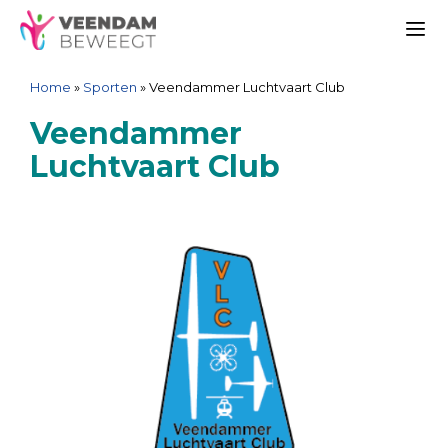
Ga
Spring
Sitemap
Ga
naar
naar
naar
Me
de
de
de
Home
»
Sporten
»
Veendammer Luchtvaart Club
inhoud
navigatie
inhoud
Veendammer
Luchtvaart Club