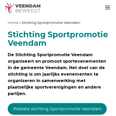
Ga
Spring
Sitemap
Ga
naar
naar
naar
Me
de
de
de
Home
»
Stichting Sportpromotie Veendam
inhoud
navigatie
inhoud
Stichting Sportpromotie
Veendam
De Stichting Sportpromotie Veendam
organiseert en promoot sportevenementen
in de gemeente Veendam. Het doel van de
stichting is om jaarlijks evenementen te
organiseren in samenwerking met
plaatselijke sportverenigingen en andere
partijen.
Website stichting Sportpromotie Veendam