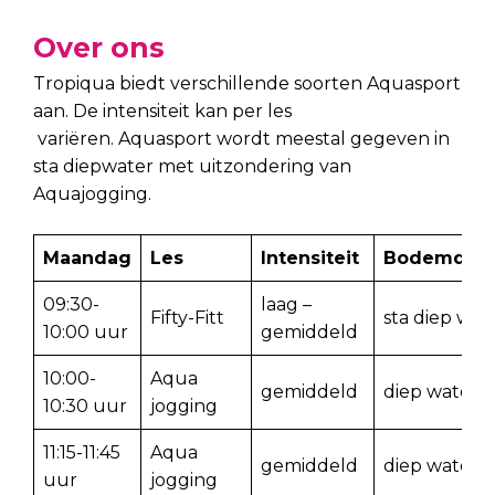
Over ons
Tropiqua biedt verschillende soorten Aquasport
aan. De intensiteit kan per les
variëren. Aquasport wordt meestal gegeven in
sta diepwater met uitzondering van
Aquajogging.
Maandag
Les
Intensiteit
Bodemdiep
09:30-
laag –
Fifty-Fitt
sta diep wat
10:00 uur
gemiddeld
10:00-
Aqua
gemiddeld
diep water
10:30 uur
jogging
11:15-11:45
Aqua
gemiddeld
diep water
uur
jogging