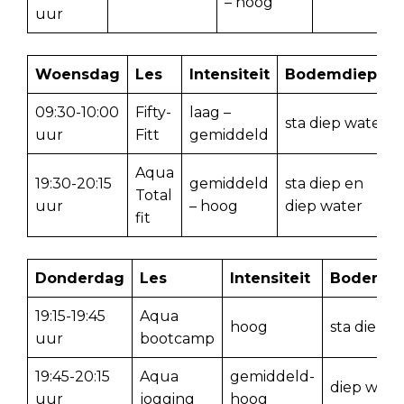
– hoog
uur
Woensdag
Les
Intensiteit
Bodemdiepte
09:30-10:00
Fifty-
laag –
sta diep water
uur
Fitt
gemiddeld
Aqua
19:30-20:15
gemiddeld
sta diep en
Total
uur
– hoog
diep water
fit
Donderdag
Les
Intensiteit
Bodemdi
19:15-19:45
Aqua
hoog
sta diep w
uur
bootcamp
19:45-20:15
Aqua
gemiddeld-
diep wate
uur
jogging
hoog