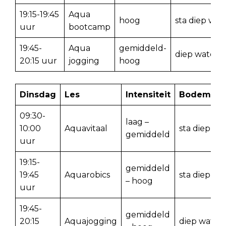
19:15-19:45
Aqua
hoog
sta diep wat
uur
bootcamp
19:45-
Aqua
gemiddeld-
diep water
20:15 uur
jogging
hoog
Dinsdag
Les
Intensiteit
Bodemdie
09:30-
laag –
10:00
Aquavitaal
sta diep wa
gemiddeld
uur
19:15-
gemiddeld
19:45
Aquarobics
sta diep wa
– hoog
uur
19:45-
gemiddeld
20:15
Aquajogging
diep water