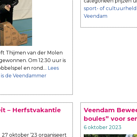
categorieën prijzen u
sport- of cultuurheld
Veendam
ft Thijmen van der Molen
ewonnen. Om 12:30 uur is
 dobbelspel en rond…
Lees
 is de Veendammer
eit – Herfstvakantie
Veendam Beweeg
boules” voor se
6 oktober 2023
 27 oktober ’23 organiseert