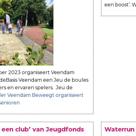
een boost’. 
ber 2023 organiseert Veendam
eBasis Veendam een Jeu de boules
rs en ervaren spelers. Jeu de
der
Veendam Beweegt organiseert
senioren
een club’ van Jeugdfonds
Waterrun