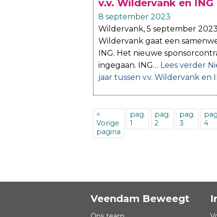
v.v. Wildervank en ING
8 september 2023
Wildervank, 5 september 2023
Wildervank gaat een samenwer
ING. Het nieuwe sponsorcontra
ingegaan. ING…
Lees verder
Ni
jaar tussen v.v. Wildervank en
<
pag.
pag.
pag.
pag
Vorige
1
2
3
4
pagina
Veendam Beweegt
I
Ons team
V