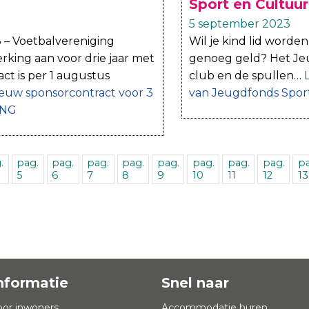
Sport en Cultuur
5 september 2023
 – Voetbalvereniging
Wil je kind lid worde
king aan voor drie jaar met
genoeg geld? Het Jeu
ct is per 1 augustus
club en de spullen…
euw sponsorcontract voor 3
van Jeugdfonds Sport
 ING
.
pag.
pag.
pag.
pag.
pag.
pag.
pag.
pag.
pa
5
6
7
8
9
10
11
12
13
nformatie
Snel naar
oor inwoners
Accommodatie huren