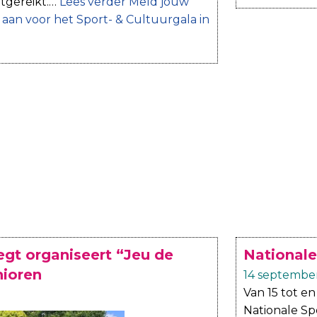
itgereikt.…
Lees verder
Meld jouw
 aan voor het Sport- & Cultuurgala in
t organiseert “Jeu de
National
nioren
14 septembe
Van 15 tot 
Nationale Sp