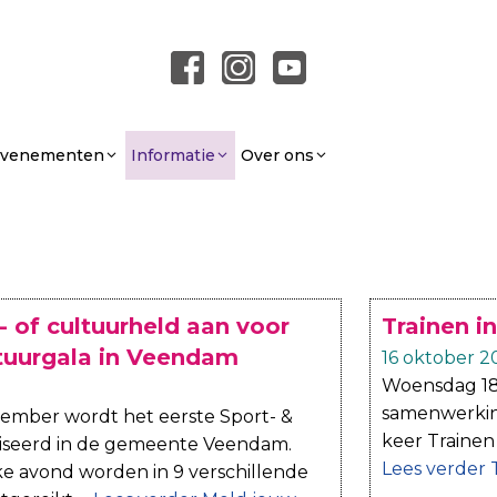
 Evenementen
Informatie
Over ons
 of cultuurheld aan voor
Trainen i
ltuurgala in Veendam
16 oktober 2
Woensdag 18 
samenwerkin
ember wordt het eerste Sport- &
keer Trainen
iseerd in de gemeente Veendam.
Lees verder
T
jke avond worden in 9 verschillende