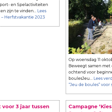
rt- en Spelactiviteiten
iten zijn te vinden…
Lees
it – Herfstvakantie 2023
Op woensdag 11 okto
Beweegt samen met d
ochtend voor beginne
boulesJeu…
Lees ver
“Jeu de boules” voor 
voor 3 jaar tussen
Campagne ‘Kies 