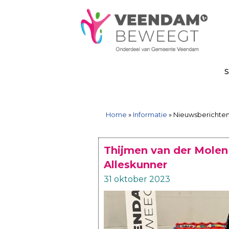
Ga
Spring
Sitemap
Ga
naar
naar
naar
de
de
de
inhoud
navigatie
inhoud
S
Home
»
Informatie
»
Nieuwsberichte
Thijmen van der Mole
Alleskunner
31 oktober 2023