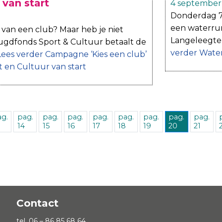
 van start
4 september
Donderdag 7
een waterrun
n van een club? Maar heb je niet
Langeleegte 
gdfonds Sport & Cultuur betaalt de
verder
Water
Lees verder
Campagne ‘Kies een club’
 en Cultuur van start
g.
pag.
pag.
pag.
pag.
pag.
pag.
pag.
pag.
14
15
16
17
18
19
20
21
Contact
tel. 06 – 86 85 68 64