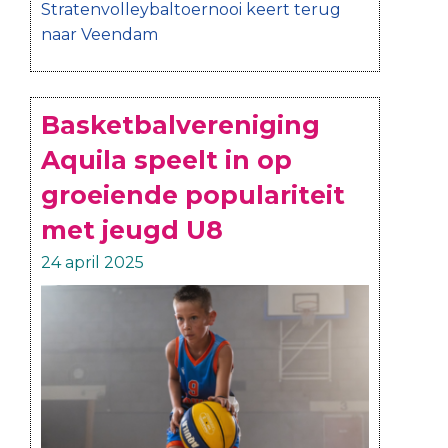
Stratenvolleybaltoernooi keert terug
naar Veendam
Basketbalvereniging
Aquila speelt in op
groeiende populariteit
met jeugd U8
24 april 2025