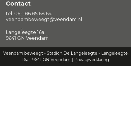
Contact
tel. 06 – 86 85 68 64
veendambeweegt@veendam.nl
Langeleegte 16a
9641 GN Veendam
Veendam beweegt - Stadion De Langeleegte - Langeleegte
16a - 9641 GN Veendam |
Privacyverklaring