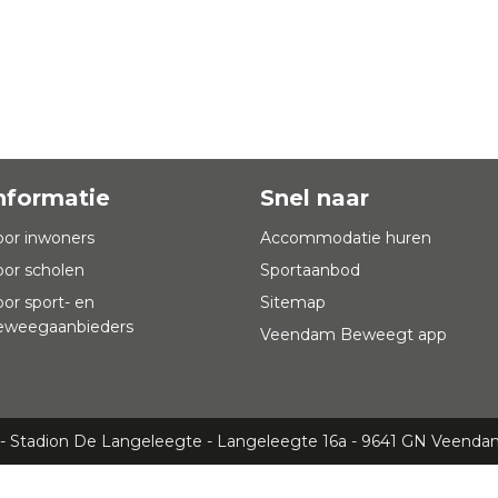
nformatie
Snel naar
oor inwoners
Accommodatie huren
oor scholen
Sportaanbod
oor sport- en
Sitemap
eweegaanbieders
Veendam Beweegt app
 Stadion De Langeleegte - Langeleegte 16a - 9641 GN Veenda