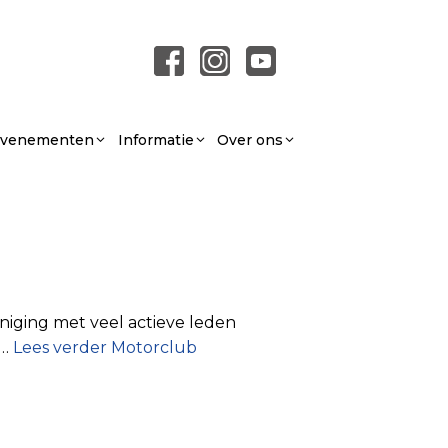
 Evenementen
Informatie
Over ons
niging met veel actieve leden
j…
Lees verder
Motorclub