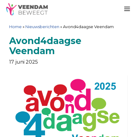
Ga
Spring
Sitemap
Ga
naar
naar
naar
Me
de
de
de
Home
»
Nieuwsberichten
»
Avond4daagse Veendam
inhoud
navigatie
inhoud
Avond4daagse
Veendam
17 juni 2025