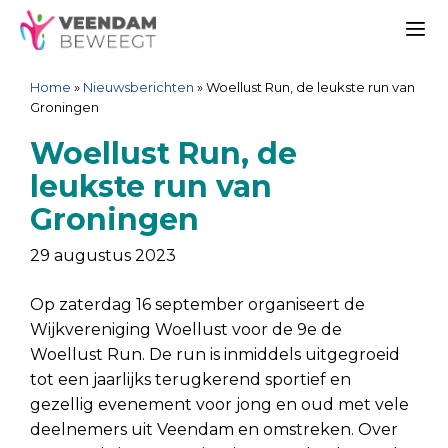
Ga
Spring
Sitemap
Ga
naar
naar
naar
Me
de
de
de
Home
»
Nieuwsberichten
»
Woellust Run, de leukste run van
inhoud
navigatie
inhoud
Groningen
Woellust Run, de
leukste run van
Groningen
29 augustus 2023
Op zaterdag 16 september organiseert de
Wijkvereniging Woellust voor de 9e de
Woellust Run. De run is inmiddels uitgegroeid
tot een jaarlijks terugkerend sportief en
gezellig evenement voor jong en oud met vele
deelnemers uit Veendam en omstreken. Over