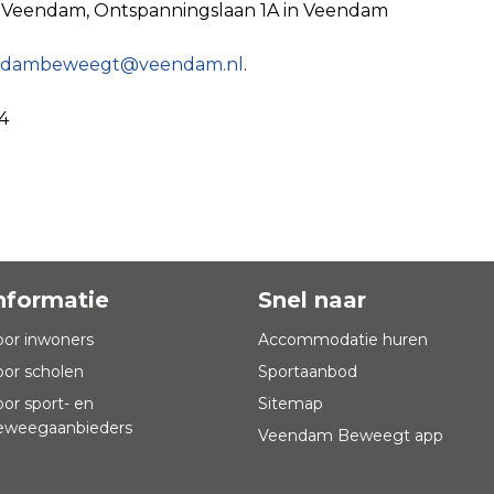
 Veendam, Ontspanningslaan 1A in Veendam
ndambeweegt@veendam.nl
.
4
nformatie
Snel naar
oor inwoners
Accommodatie huren
oor scholen
Sportaanbod
oor sport- en
Sitemap
eweegaanbieders
Veendam Beweegt app