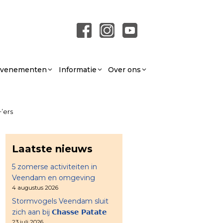
 Evenementen
Informatie
Over ons
’ers
Laatste nieuws
5 zomerse activiteiten in
Veendam en omgeving
4 augustus 2026
Stormvogels Veendam sluit
zich aan bij 𝗖𝗵𝗮𝘀𝘀𝗲 𝗣𝗮𝘁𝗮𝘁𝗲
23 juli 2026