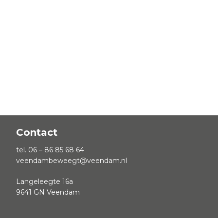
Contact
tel. 06 – 86 85 68 64
veendambeweegt@veendam.nl
Langeleegte 16a
9641 GN Veendam