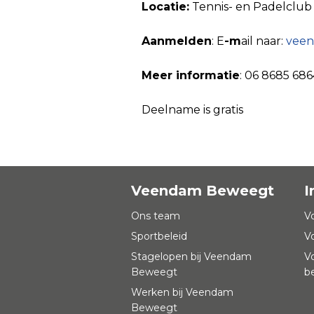
Locatie:
Tennis- en Padelclub
Aanmelden
: E
-m
ail naar:
vee
Meer informatie
: 06 8685 686
Deelname is gratis
Veendam Beweegt
I
Ons team
V
Sportbeleid
V
Stagelopen bij Veendam
V
Beweegt
b
Werken bij Veendam
Beweegt