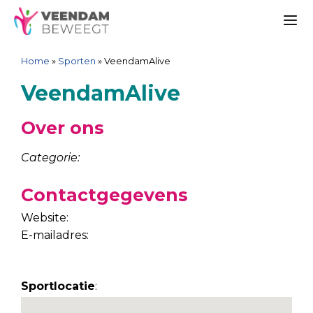
Ga
Spring
Sitemap
Ga
naar
naar
naar
Me
de
de
de
Home
»
Sporten
»
VeendamAlive
inhoud
navigatie
inhoud
VeendamAlive
Over ons
Categorie:
Contactgegevens
Website:
E-mailadres:
Sportlocatie
: