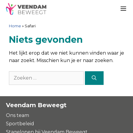
Ga
Spring
Sitemap
Ga
naar
naar
naar
Me
de
de
de
Home
»
Safari
inhoud
navigatie
inhoud
Niets gevonden
Het lijkt erop dat we niet kunnen vinden waar je
naar zoekt. Misschien kun je er naar zoeken.
Zoek
naar:
Veendam Beweegt
Ons team
Sportbeleid
Stagelopen bij Veendam Beweegt