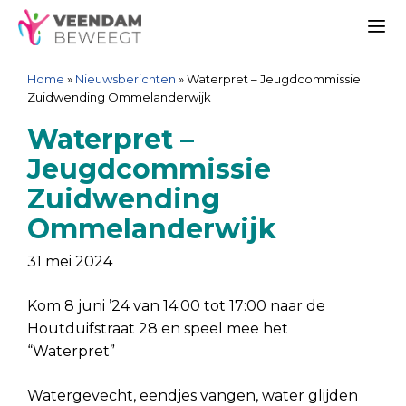
Ga
Spring
Sitemap
Ga
naar
naar
naar
Me
de
de
de
Home
»
Nieuwsberichten
»
Waterpret – Jeugdcommissie
inhoud
navigatie
inhoud
Zuidwending Ommelanderwijk
Waterpret –
Jeugdcommissie
Zuidwending
Ommelanderwijk
31 mei 2024
Kom 8 juni ’24 van 14:00 tot 17:00 naar de
Houtduifstraat 28 en speel mee het
“Waterpret”
Watergevecht, eendjes vangen, water glijden