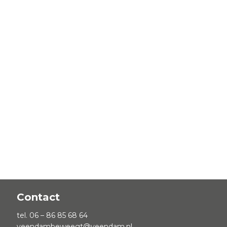
Contact
tel. 06 – 86 85 68 64
veendambeweegt@veendam.nl