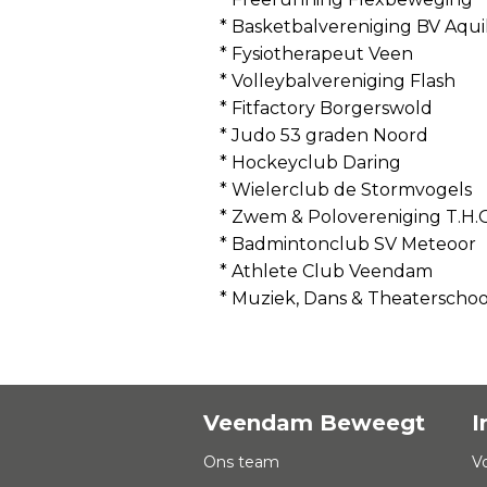
* Basketbalvereniging BV Aqui
* Fysiotherapeut Veen
* Volleybalvereniging Flash
* Fitfactory Borgerswold
* Judo 53 graden Noord
* Hockeyclub Daring
* Wielerclub de Stormvogels
* Zwem & Polovereniging T.H.O
* Badmintonclub SV Meteoor
* Athlete Club Veendam
* Muziek, Dans & Theatersch
Veendam Beweegt
I
Ons team
V