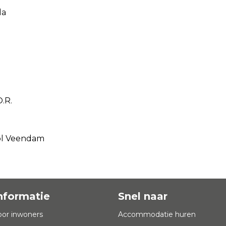
la
.R.
ool Veendam
nformatie
Snel naar
oor inwoners
Accommodatie huren