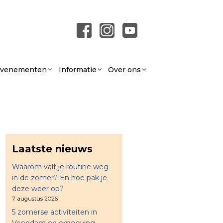
 Evenementen
Informatie
Over ons
Laatste nieuws
Waarom valt je routine weg
in de zomer? En hoe pak je
deze weer op?
7 augustus 2026
5 zomerse activiteiten in
Veendam en omgeving