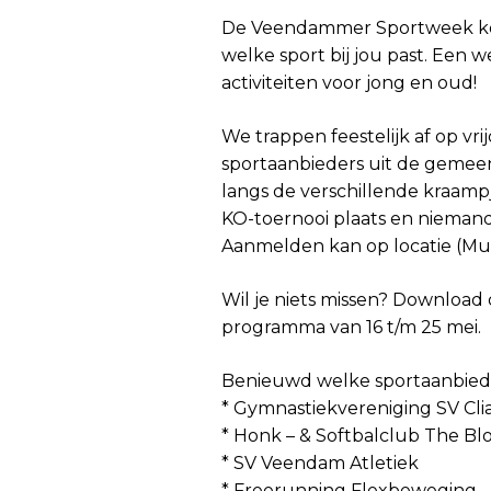
De Veendammer Sportweek komt
welke sport bij jou past. Een 
activiteiten voor jong en oud!
We trappen feestelijk af op vri
sportaanbieders uit de gemee
langs de verschillende kraampje
KO-toernooi plaats en niemand
Aanmelden kan op locatie (M
Wil je niets missen? Downloa
programma van 16 t/m 25 mei.
Benieuwd welke sportaanbied
* Gymnastiekvereniging SV Cli
* Honk – & Softbalclub The Bl
* SV Veendam Atletiek
* Freerunning Flexbeweging