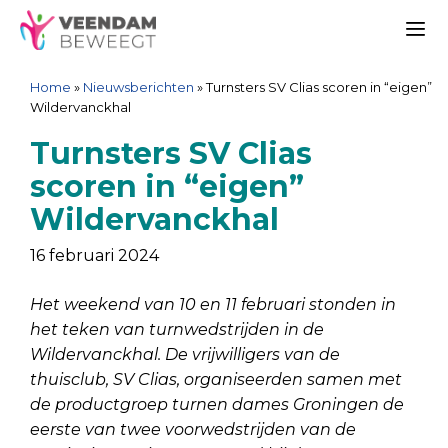
Ga
Spring
Sitemap
Ga
naar
naar
naar
Me
de
de
de
Home
»
Nieuwsberichten
»
Turnsters SV Clias scoren in “eigen”
inhoud
navigatie
inhoud
Wildervanckhal
Turnsters SV Clias
scoren in “eigen”
Wildervanckhal
16 februari 2024
Het weekend van 10 en 11 februari stonden in
het teken van turnwedstrijden in de
Wildervanckhal. De vrijwilligers van de
thuisclub, SV Clias, organiseerden samen met
de productgroep turnen dames Groningen de
eerste van twee voorwedstrijden van de