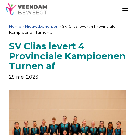
Ga
Spring
Sitemap
Ga
naar
naar
naar
Me
de
de
de
Home
»
Nieuwsberichten
»
SV Clias levert 4 Provinciale
inhoud
navigatie
inhoud
Kampioenen Turnen af
SV Clias levert 4
Provinciale Kampioenen
Turnen af
25 mei 2023