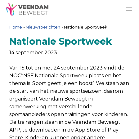
Ga
Spring
Sitemap
Ga
naar
naar
naar
Me
de
de
de
Home
»
Nieuwsberichten
»
Nationale Sportweek
inhoud
navigatie
inhoud
Nationale Sportweek
14 september 2023
Van 15 tot en met 24 september 2023 vindt de
NOC*NSF Nationale Sportweek plaats en het
thema is ‘Sport geeft je een boost’. We staan aan
de start van het nieuwe sportseizoen, daarom
organiseert Veendam Beweegt in
samenwerking met verschillende
sportaanbieders open trainingen voor kinderen.
De trainingen staan in de Veendam Beweegt
APP, te downloaden in de App Store of Play
Store. Kinderen kunnen onder andere