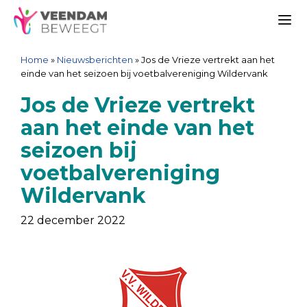
Ga
Spring
Sitemap
Ga
naar
naar
naar
Me
de
de
de
Home
»
Nieuwsberichten
»
Jos de Vrieze vertrekt aan het
inhoud
navigatie
inhoud
einde van het seizoen bij voetbalvereniging Wildervank
Jos de Vrieze vertrekt
aan het einde van het
seizoen bij
voetbalvereniging
Wildervank
22 december 2022