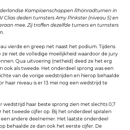
Nederlandse Kampioenschappen Rhönradturnen in
lias deden turnsters Amy Pinkster (niveau 5) en
eraan mee. Zij troffen dezelfde turners en turnsters
n.
eau vierde en greep net naast het podium. Tijdens
ze niet de volledige moeilijkheid waardoor de jury
nen. Qua uitvoering (netheid) deed ze het erg
an ook als tweede. Het onderdeel sprong was een
zichte van de vorige wedstrijden en hierop behaalde
or haar niveau is er 13 mei nog een wedstrijd te
aar wedstrijd haar beste sprong zien met slechts 0,7
 het tweede cijfer op. Bij het onderdeel spiralen
t een andere deelnemer. Het laatste onderdeel
op behaalde ze dan ook het eerste cijfer. De