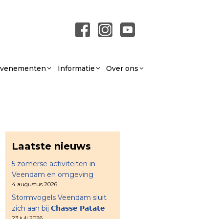
 Evenementen
Informatie
Over ons
Laatste nieuws
5 zomerse activiteiten in
Veendam en omgeving
4 augustus 2026
Stormvogels Veendam sluit
zich aan bij 𝗖𝗵𝗮𝘀𝘀𝗲 𝗣𝗮𝘁𝗮𝘁𝗲
23 juli 2026