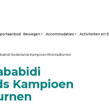
portaanbod
Bewegen
Accommodaties
Activiteiten en
ababidi Nederlands Kampioen Rhönradturnen
ababidi
ds Kampioen
urnen