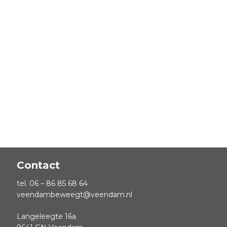
Contact
tel. 06 – 86 85 68 64
veendambeweegt@veendam.nl
Langeleegte 16a