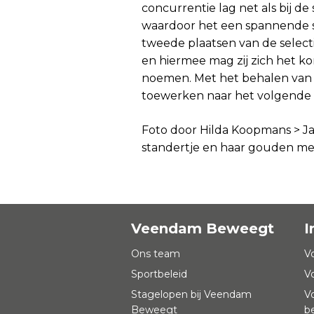
concurrentie lag net als bij de 
waardoor het een spannende sp
tweede plaatsen van de select
en hiermee mag zij zich het 
noemen. Met het behalen van de
toewerken naar het volgende w
Foto door Hilda Koopmans > Ja
standertje en haar gouden meda
Veendam Beweegt
I
Ons team
V
Sportbeleid
V
Stagelopen bij Veendam
V
Beweegt
b