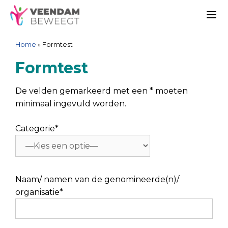
Ga
Spring
Sitemap
Ga
naar
naar
naar
Me
de
de
de
Home
»
Formtest
inhoud
navigatie
inhoud
Formtest
De velden gemarkeerd met een * moeten
minimaal ingevuld worden.
Categorie*
Naam/ namen van de genomineerde(n)/
organisatie*