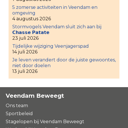
5 zomerse activiteiten in Veendam en
omgeving
4 augustus 2026
Stormvogels Veendam sluit zich aan bij
𝗖𝗵𝗮𝘀𝘀𝗲 𝗣𝗮𝘁𝗮𝘁𝗲
23 juli 2026
Tijdelijke wijziging Veenjagerspad
14 juli 2026
Je leven verandert door de juiste gewoontes,
niet door doelen
13 juli 2026
Veendam Beweegt
Ons team
Sportbeleid
Stagelopen bij Veendam Beweegt