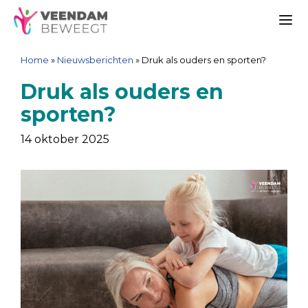
Ga
Spring
Sitemap
Ga
naar
naar
naar
Me
de
de
de
Home
»
Nieuwsberichten
»
Druk als ouders en sporten?
inhoud
navigatie
inhoud
Druk als ouders en
sporten?
14 oktober 2025