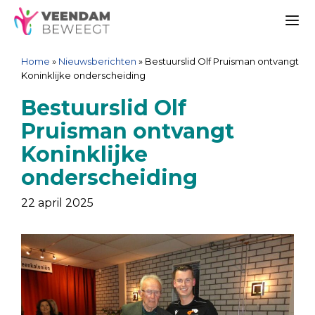
Ga
Spring
Sitemap
Ga
naar
naar
naar
Me
de
de
de
Home
»
Nieuwsberichten
»
Bestuurslid Olf Pruisman ontvangt
inhoud
navigatie
inhoud
Koninklijke onderscheiding
Bestuurslid Olf
Pruisman ontvangt
Koninklijke
onderscheiding
22 april 2025