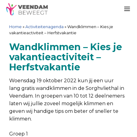
Ga
Spring
Sitemap
Ga
naar
naar
naar
Me
de
de
de
Home
»
Activiteitenagenda
»
Wandklimmen – Kies je
inhoud
navigatie
inhoud
vakantieactiviteit – Herfstvakantie
Wandklimmen – Kies je
vakantieactiviteit –
Herfstvakantie
Woensdag 19 oktober 2022 kun jij een uur
lang gratis wandklimmen in de Sorghvliethal in
Veendam. In groepen van 10 tot 12 deelnemers
laten wij jullie zoveel mogelijk klimmen en
geven wij handige tips om beter of sneller te
klimmen.
Groep 1