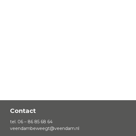
Contact
tel. 06 – 86 85 68 64
veendambeweegt@veendam.nl