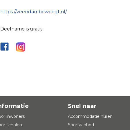
https://veendambeweegt.nl/
Deelname is gratis
nformatie
Snel naar
oor inwoners
Accommodatie huren
oor scholen
Sportaanbod