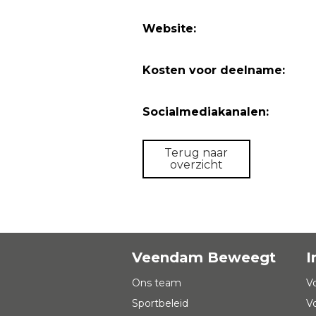
Website:
Kosten voor deelname:
Socialmediakanalen:
Terug naar
overzicht
Veendam Beweegt
I
Ons team
V
Sportbeleid
V