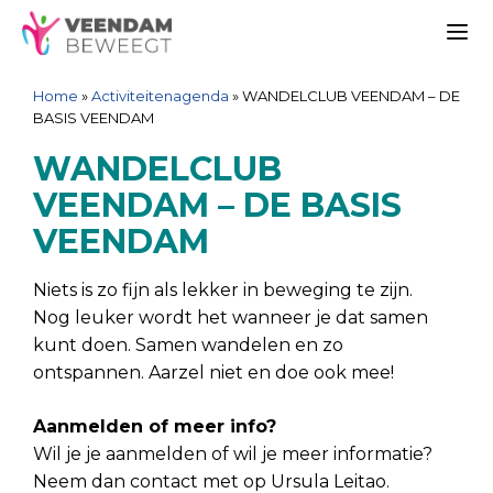
Ga
Spring
Sitemap
Ga
naar
naar
naar
Me
de
de
de
Home
»
Activiteitenagenda
»
WANDELCLUB VEENDAM – DE
inhoud
navigatie
inhoud
BASIS VEENDAM
WANDELCLUB
VEENDAM – DE BASIS
VEENDAM
Niets is zo fijn als lekker in beweging te zijn.
Nog leuker wordt het wanneer je dat samen
kunt doen. Samen wandelen en zo
ontspannen. Aarzel niet en doe ook mee!
Aanmelden of meer info?
Wil je je aanmelden of wil je meer informatie?
Neem dan contact met op Ursula Leitao.