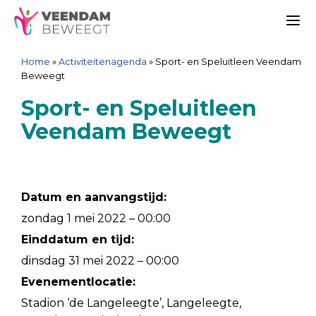
Ga
Spring
Sitemap
Ga
naar
naar
naar
Me
de
de
de
Home
»
Activiteitenagenda
»
Sport- en Speluitleen Veendam
inhoud
navigatie
inhoud
Beweegt
Sport- en Speluitleen
Veendam Beweegt
Datum en aanvangstijd:
zondag 1 mei 2022 – 00:00
Einddatum en tijd:
dinsdag 31 mei 2022 – 00:00
Evenementlocatie:
Stadion ‘de Langeleegte’, Langeleegte,