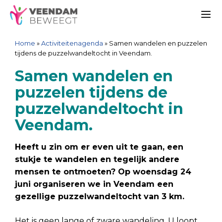
Ga
Spring
Sitemap
Ga
naar
naar
naar
Me
de
de
de
Home
»
Activiteitenagenda
»
Samen wandelen en puzzelen
inhoud
navigatie
inhoud
tijdens de puzzelwandeltocht in Veendam.
Samen wandelen en
puzzelen tijdens de
puzzelwandeltocht in
Veendam.
Heeft u zin om er even uit te gaan, een
stukje te wandelen en tegelijk andere
mensen te ontmoeten? Op woensdag 24
juni organiseren we in Veendam een
gezellige puzzelwandeltocht van 3 km.
Het is geen lange of zware wandeling. U loopt