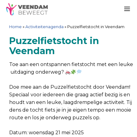
Ga
Spring
Sitemap
Ga
naar
naar
naar
Me
de
de
de
Home
»
Activiteitenagenda
»
Puzzelfietstocht in Veendam
inhoud
navigatie
inhoud
Puzzelfietstocht in
Veendam
Toe aan een ontspannen fietstocht met een leuke
uitdaging onderweg?
Doe mee aan de Puzzelfietstocht door Veendam!
Speciaal voor iedereen die graag actief bezig is en
houdt van een leuke, laagdrempelige activiteit. Tij
dens de tocht fiets je in je eigen tempo een mooie
route en los je onderweg puzzels op.
Datum: woensdag 21 mei 2025