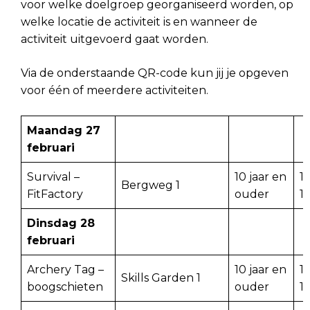
voor welke doelgroep georganiseerd worden, op
welke locatie de activiteit is en wanneer de
activiteit uitgevoerd gaat worden.
Via de onderstaande QR-code kun jij je opgeven
voor één of meerdere activiteiten.
Maandag 27
februari
Survival –
10 jaar en
1
Bergweg 1
FitFactory
ouder
1
Dinsdag 28
februari
Archery Tag –
10 jaar en
1
Skills Garden 1
boogschieten
ouder
1