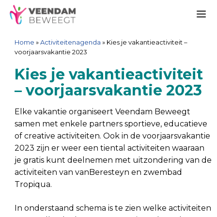
Ga
Spring
Sitemap
Ga
naar
naar
naar
Me
de
de
de
Home
»
Activiteitenagenda
»
Kies je vakantieactiviteit –
inhoud
navigatie
inhoud
voorjaarsvakantie 2023
Kies je vakantieactiviteit
– voorjaarsvakantie 2023
Elke vakantie organiseert Veendam Beweegt
samen met enkele partners sportieve, educatieve
of creative activiteiten. Ook in de voorjaarsvakantie
2023 zijn er weer een tiental activiteiten waaraan
je gratis kunt deelnemen met uitzondering van de
activiteiten van vanBeresteyn en zwembad
Tropiqua.
In onderstaand schema is te zien welke activiteiten