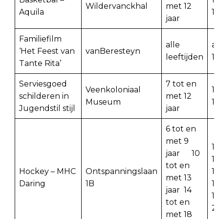
Wildervanckhal
met 12
Aquila
1
jaar
Familiefilm
alle
a
‘Het Feest van
vanBeresteyn
leeftijden
1
Tante Rita’
Serviesgoed
7 tot en
Veenkoloniaal
1
schilderen in
met 12
Museum
1
Jugendstil stijl
jaar
6 tot en
met 9
16
jaar 10
1
tot en
Hockey – MHC
Ontspanningslaan
1
met 13
Daring
1B
1
jaar 14
19
tot en
21
met 18