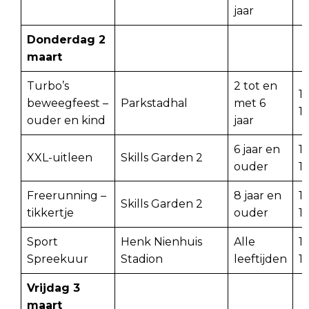
jaar
Donderdag 2
maart
Turbo’s
2 tot en
1
beweegfeest –
Parkstadhal
met 6
1
ouder en kind
jaar
6 jaar en
1
XXL-uitleen
Skills Garden 2
ouder
1
Freerunning –
8 jaar en
15
Skills Garden 2
tikkertje
ouder
1
Sport
Henk Nienhuis
Alle
15
Spreekuur
Stadion
leeftijden
1
Vrijdag 3
maart