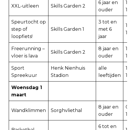
6 jaar en
1
XXL-uitleen
Skills Garden 2
ouder
1
Speurtocht op
3 tot en
15
step of
Skills Garden 1
met 6
1
loopfiets!
jaar
Freerunning –
8 jaar en
15
Skills Garden 2
vloer is lava
ouder
1
Sport
Henk Nienhuis
alle
15
Spreekuur
Stadion
leeftijden
1
Woensdag 1
maart
8 jaar en
0
Wandklimmen
Sorghvliethal
ouder
1
6 tot en
Basketbal –
1