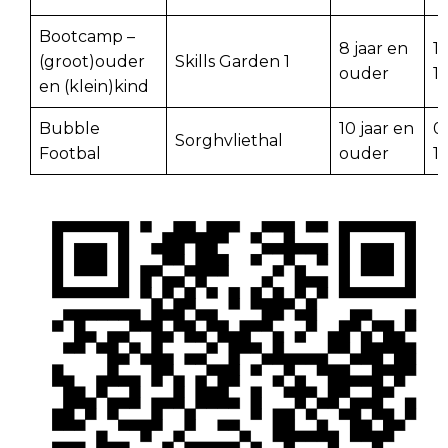
Bootcamp –
8 jaar en
1
(groot)ouder
Skills Garden 1
ouder
11
en (klein)kind
Bubble
10 jaar en
0
Sorghvliethal
Footbal
ouder
1