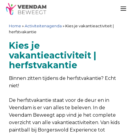
Ga
Spring
Sitemap
Ga
naar
naar
naar
Me
de
de
de
Home
»
Activiteitenagenda
»
Kies je vakantieactiviteit |
inhoud
navigatie
inhoud
herfstvakantie
Kies je
vakantieactiviteit |
herfstvakantie
Binnen zitten tijdens de herfstvakantie? Echt
niet!
De herfstvakantie staat voor de deur en in
Veendam is er van alles te beleven. In de
Veendam Beweegt app vind je het complete
overzicht van alle vakantieactiviteiten. Van kids
paintball bij Borgerswold Experience tot