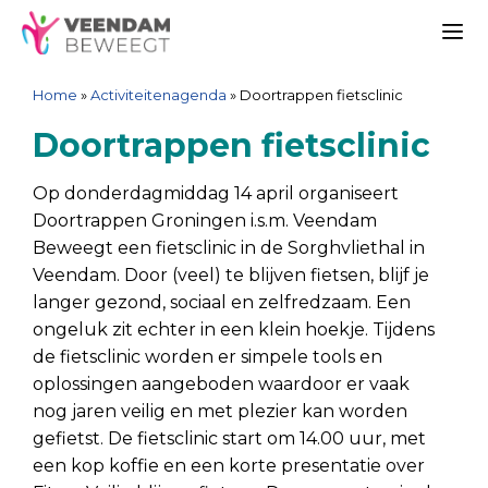
Ga
Spring
Sitemap
Ga
naar
naar
naar
Me
de
de
de
Home
»
Activiteitenagenda
»
Doortrappen fietsclinic
inhoud
navigatie
inhoud
Doortrappen fietsclinic
Op donderdagmiddag 14 april organiseert
Doortrappen Groningen i.s.m. Veendam
Beweegt een fietsclinic in de Sorghvliethal in
Veendam. Door (veel) te blijven fietsen, blijf je
langer gezond, sociaal en zelfredzaam. Een
ongeluk zit echter in een klein hoekje. Tijdens
de fietsclinic worden er simpele tools en
oplossingen aangeboden waardoor er vaak
nog jaren veilig en met plezier kan worden
gefietst. De fietsclinic start om 14.00 uur, met
een kop koffie en een korte presentatie over