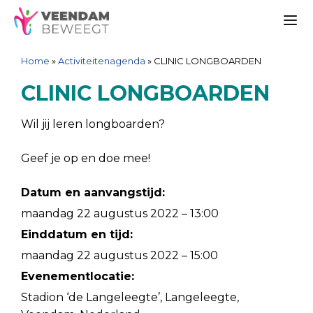
Ga
Spring
Sitemap
Ga
naar
naar
naar
Me
de
de
de
Home
»
Activiteitenagenda
»
CLINIC LONGBOARDEN
inhoud
navigatie
inhoud
CLINIC LONGBOARDEN
Wil jij leren longboarden?
Geef je op en doe mee!
Datum en aanvangstijd:
maandag 22 augustus 2022 – 13:00
Einddatum en tijd:
maandag 22 augustus 2022 – 15:00
Evenementlocatie:
Stadion ‘de Langeleegte’, Langeleegte,