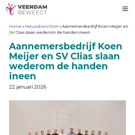
Ga
Spring
Sitemap
Ga
naar
naar
naar
Me
de
de
de
Home
»
Nieuwsberichten
»
Aannemersbedrijf Koen Meijer en
inhoud
navigatie
inhoud
SV Clias slaan wederom de handen ineen
Aannemersbedrijf Koen
Meijer en SV Clias slaan
wederom de handen
ineen
22 januari 2026